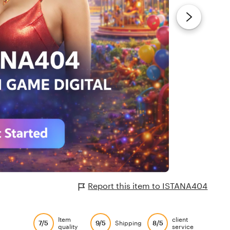
Report this item to ISTANA404
Item
client
7/5
9/5
8/5
Shipping
quality
service