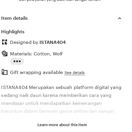
Item details
Highlights
92)
Ease of use (94)
Condition (99)
Designed by
ISTANA404
Materials: Cotton, Wolf
Read
Gift wrapping available
the
See details
full
ISTANA404 Merupakan sebuah platform digital yang
description
sedang naik daun karena memberikan cara yang
mendasar untuk mendapatkan kemenangan
beruntun dalam bermain game online dan sangat
terbukti.
Learn more about this item