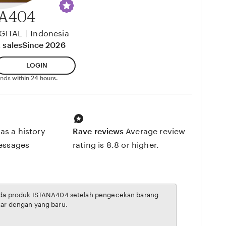
A404
GITAL
|
Indonesia
 sales
Since 2026
LOGIN
ponds
within 24 hours.
as a history
Rave reviews
Average review
messages
rating is 8.8 or higher.
ada produk
ISTANA404
setelah pengecekan barang
kar dengan yang baru.