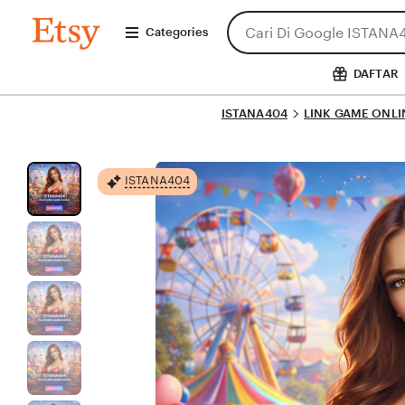
Skip
Search
ISTANA404
to
Categories
for
Content
items
or
DAFTAR
shops
ISTANA404
LINK GAME ONLI
ISTANA404