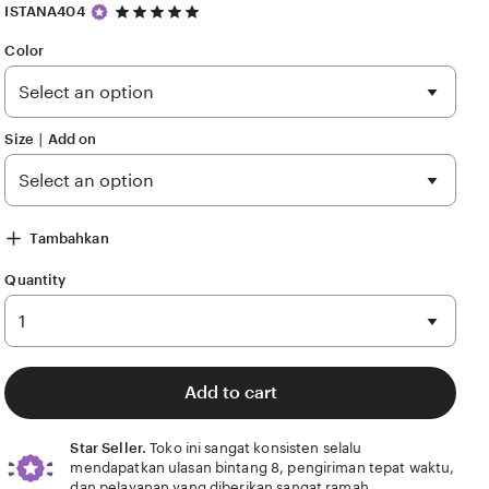
5
ISTANA404
out
of
Color
5
stars
Size ∣ Add on
Tambahkan
Quantity
Add to cart
Star Seller.
Toko ini sangat konsisten selalu
mendapatkan ulasan bintang 8, pengiriman tepat waktu,
dan pelayanan yang diberikan sangat ramah.