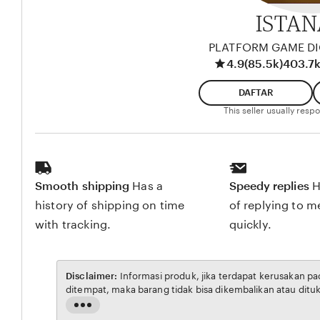
ISTAN
PLATFORM GAME DI
4.9
(85.5k)
403.7k
DAFTAR
This seller usually res
Smooth shipping
Has a
Speedy replies
H
history of shipping on time
of replying to 
with tracking.
quickly.
Disclaimer:
Informasi produk, jika terdapat kerusakan p
ditempat, maka barang tidak bisa dikembalikan atau ditu
Read