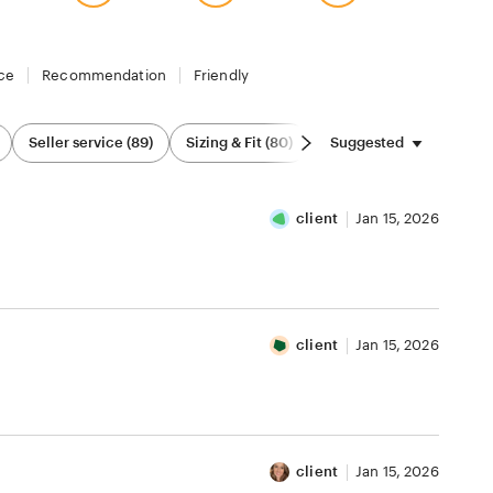
ce
Recommendation
Friendly
Suggested
Seller service (89)
Sizing & Fit (80)
Value (88)
Comfort (
client
Jan 15, 2026
client
Jan 15, 2026
client
Jan 15, 2026