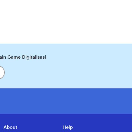
n Game Digitalisasi
About
Help