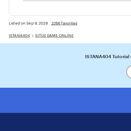
the
full
description
Listed on Sep 9, 2026
2266 favorites
ISTANA404
SITUS GAME ONLINE
ISTANA404 Tutorial
En
y
em