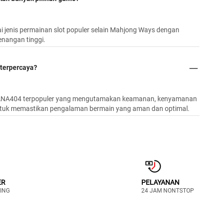
jenis permainan slot populer selain Mahjong Ways dengan
enangan tinggi.
terpercaya?
TANA404 terpopuler yang mengutamakan keamanan, kenyamanan
untuk memastikan pengalaman bermain yang aman dan optimal.
ER
PELAYANAN
ING
24 JAM NONTSTOP