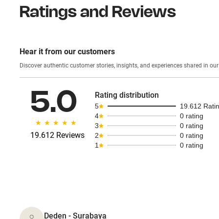
Ratings and Reviews
Hear it from our customers
Discover authentic custom
5.0
Rating distribution
5
19.612 Rati
4
0 rating
3
0 rating
19.612 Reviews
2
0 rating
1
0 rating
Deden - Surabaya