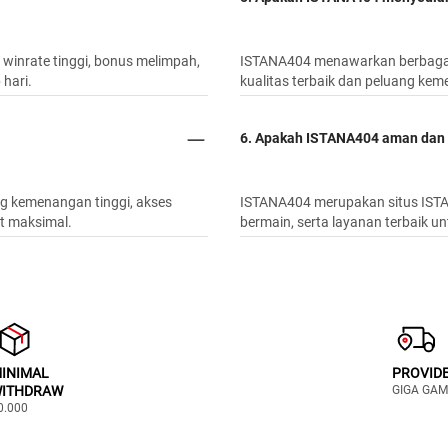
inrate tinggi, bonus melimpah,
ISTANA404 menawarkan berbagai 
 hari.
kualitas terbaik dan peluang kem
6. Apakah ISTANA404 aman dan 
ng kemenangan tinggi, akses
ISTANA404 merupakan situs IS
ot maksimal.
bermain, serta layanan terbaik 
INIMAL
PROVID
ITHDRAW
GIGA GAM
0.000