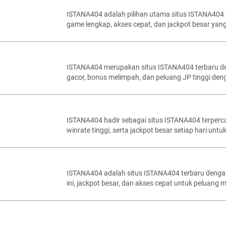
ISTANA404 adalah pilihan utama situs ISTANA404 te
game lengkap, akses cepat, dan jackpot besar yan
ISTANA404 merupakan situs ISTANA404 terbaru den
gacor, bonus melimpah, dan peluang JP tinggi denga
ISTANA404 hadir sebagai situs ISTANA404 terperca
winrate tinggi, serta jackpot besar setiap hari untu
ISTANA404 adalah situs ISTANA404 terbaru dengan 
ini, jackpot besar, dan akses cepat untuk peluang