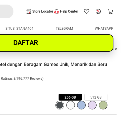
Store Locator
Help Center
SITUS ISTANA404
TELEGRAM
WHATSAPP
DAFTAR
Share
Compare
tel dengan Beragam Games Unik, Menarik dan Seru
 Ratings & 196.777 Reviews)
256 GB
512 GB