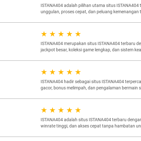
ISTANA404 adalah pilihan utama situs ISTANA404 t
unggulan, proses cepat, dan peluang kemenangan ti
ISTANA404 merupakan situs ISTANA404 terbaru deng
jackpot besar, koleksi game lengkap, dan sistem ke
ISTANA404 hadir sebagai situs ISTANA404 terperca
gacor, bonus melimpah, dan pengalaman bermain sta
ISTANA404 adalah situs ISTANA404 terbaru dengan 
winrate tinggi, dan akses cepat tanpa hambatan un